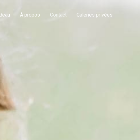
deau
À propos
Contact
Galeries privées